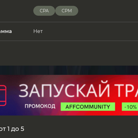
CPA
CPM
амма
Нет
т 1 до 5