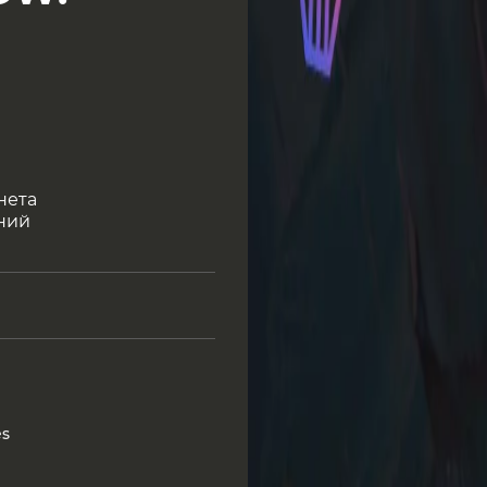
нета
ний
es