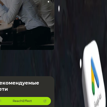
екомендуемые
ети
ReachEffect
1