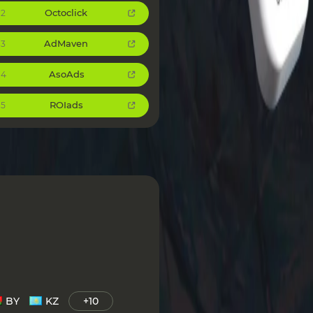
Octoclick
2
AdMaven
3
AsoAds
4
ROIads
5
BY
KZ
+10