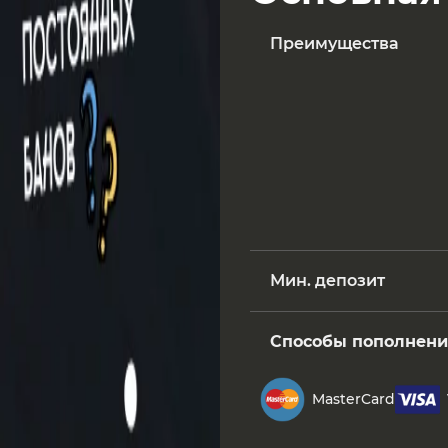
Преимущества
Мин. депозит
Способы пополнени
MasterCard