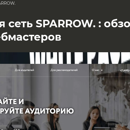
ARROW.
 сеть SPARROW. : обзо
ебмастеров