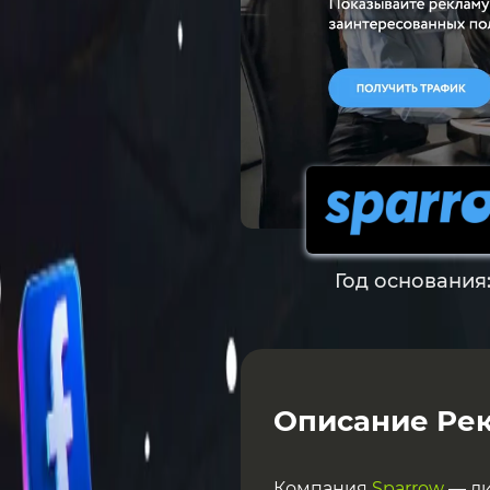
Год основания
Описание Рек
Компания
Sparrow
— ли