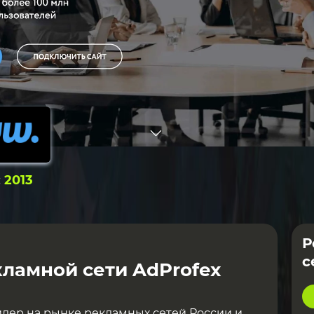
:
2013
Р
с
ламной сети AdProfex
дер на рынке рекламных сетей России и