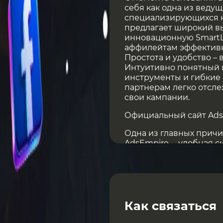
себя как одна из ведущ
специализирующихся н
предлагает широкий в
инновационную SmartLi
аффилейтам эффективно
Простота и удобство –
Интуитивно понятный 
инструменты и гибкие
партнерам легко отсле
свои кампании.
Официальный сайт Ad
Одна из главных прич
AdsEmpire, – удобная 
составляет всего 250 $
банковский перевод (Wi
(Bitcoin, USDT).
Платформа поддержива
(SOI/DOI), CPS и RevSh
Как связаться
выбрать наиболее при
качество работы AdsE