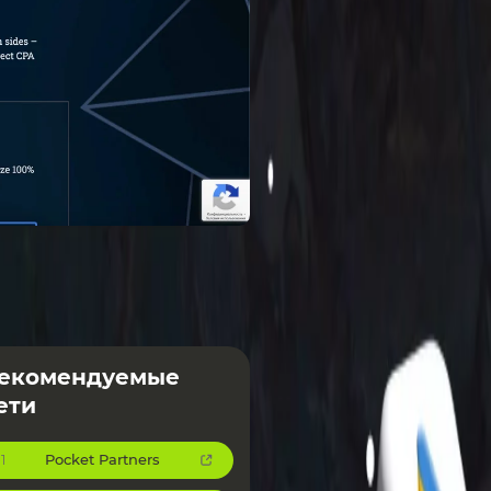
екомендуемые
ети
Pocket Partners
1