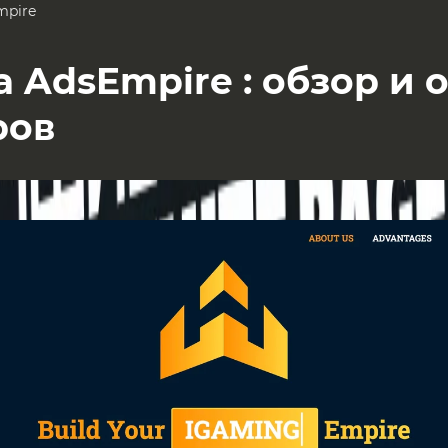
mpire
 AdsEmpire : обзор и 
ров