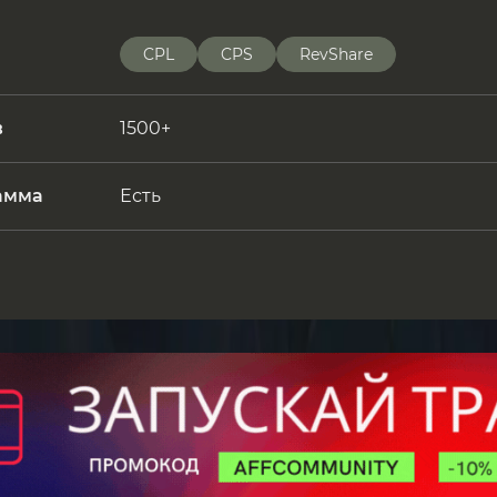
CPL
CPS
RevShare
в
1500+
амма
Есть