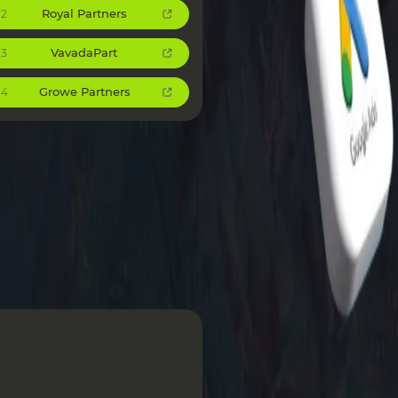
Royal Partners
2
VavadaPart
3
Growe Partners
4