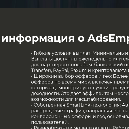
 информация о AdsEmp
• Гибкие условия выплат: Минимальный п
Выплаты доступны еженедельно или е
для партнеров способом: банковский п
Transfer), PayPal, Paxum и криптовалюта (
• Широкий выбор офферов и гео: Более
офферов по всему миру, включая премиа
которые демонстрируют лучшие резуль
доходности. Это дает аффилейтам нео
возможности для масштабирования.
• Собственная SmartLink-технология: А
распределяет трафик, направляя его н
конверсионные офферы и гео, основыв
пользователей.
• Разнообразные модели оплаты: Работае