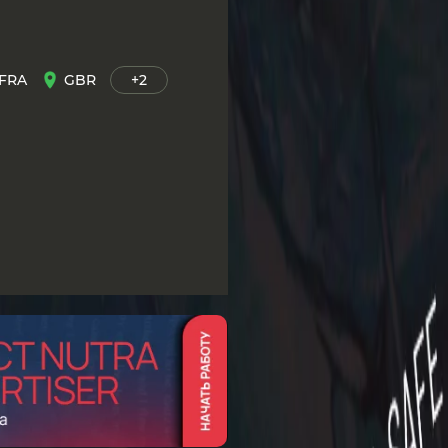
FRA
GBR
+2