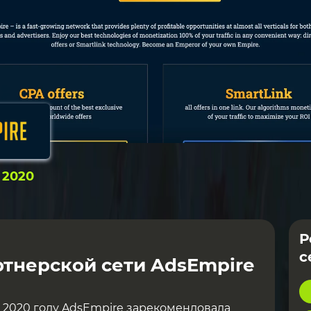
:
2020
Р
с
тнерской сети AdsEmpire
 2020 году AdsEmpire зарекомендовала