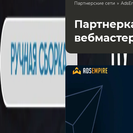
Партнерские сети
AdsE
Партнерка
вебмасте