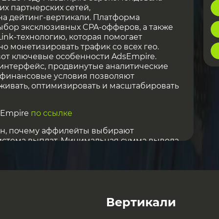
их партнерских сетей,
а дейтинг-вертикали. Платформа
ыбор эксклюзивных CPA-офферов, а также
nk-технологию, которая помогает
 монетизировать трафик со всех гео.
 вот ключевые особенности AdsEmpire.
интерфейс, продвинутые аналитические
 финансовые условия позволяют
живать, оптимизировать и масштабировать
sEmpire
по ссылке
ин, почему аффилейты выбирают
система выплат. Минимальная сумма вывода
, а средства можно получать через
re Transfer), PayPal, Paxum и криптовалюту
ет различные модели оплаты: CPL
are, что позволяет каждому партнеру
Вертикали
быльную стратегию монетизации. Высокое
mpire подтверждено престижными