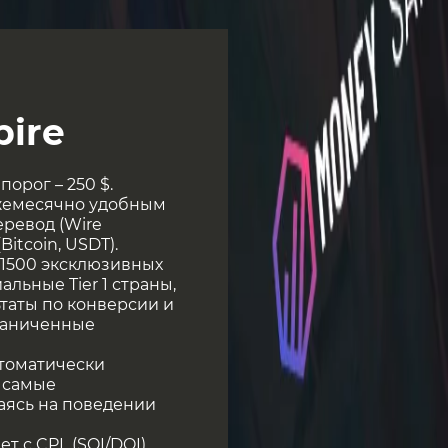
ire
орог – 250 $.
жемесячно удобным
еревод (Wire
Bitcoin, USDT).
 1500 эксклюзивных
льные Tier 1 страны,
таты по конверсии и
граниченные
втоматически
а самые
аясь на поведении
т с CPL (SOI/DOI),