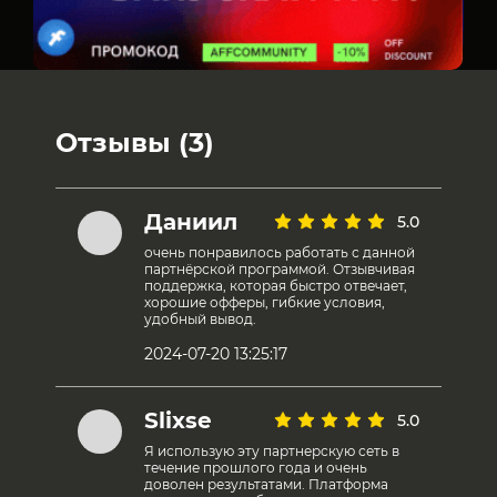
Отзывы (3)
Даниил
5.0
очень понравилось работать с данной
партнёрской программой. Отзывчивая
поддержка, которая быстро отвечает,
хорошие офферы, гибкие условия,
удобный вывод.
2024-07-20 13:25:17
Slixse
5.0
Я использую эту партнерскую сеть в
течение прошлого года и очень
доволен результатами. Платформа