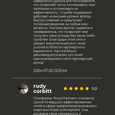
невероятно удобна для пользователя,
что позволяет легко отслеживать мои
кампании и отслеживать их
эффективность. Служба поддержки
работает на высшем уровне, всегда
быстро отвечает и предлагает
полезные решения на любые мои
вопросы. Система выплат надежна и
своевременна, что позволяет мне
получать свои доходы без каких-либо
проблем. Благодаря этой сети я
увидел значительный рост моих
усилий в области партнерского
маркетинга. Настоятельно
рекомендуется всем, кто хочет
максимизировать свой партнерский
доход!
2024-07-20 12:51:44
rudy
5.0
corbitt
Платформа "Royal Partners" считается
одной из ведущих аффилированных
сетей в сфере привлечения внимания к
азартным играм в Интернете. Она
доказала свою серьёзность и