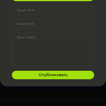
Опубликовать