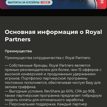
Основная информация о Royal
Partners
Преимущества
Преимущества сотрудничества с Royal Partners:
— Собственные бренды. Royal Partners является
прямым рекламодателем для более, чем 15 офферов с
высокой конверсией и продуманным удержанием
игроков. Портфолио партнерской программы
постоянно пополняется, обеспечивая чистую базу для
залива траффика.
— Выгодные условия. RevShare до 60%, CPA до 90$,
также партнерская программа предлагает гибридную
модель оплаты для оптимального заработка.
— Персональная поддержка. Каждый партнер