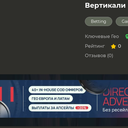
Вертикали
неров и укреплять долгосрочные деловые
s объединяет сильные бренды, отраслевую
Betting
Ga
, ориентированную на долгосрочный
 позволяет компании выстраивать
Ключевые Гео
 успех Growe Partners напрямую связан с
Рейтинг
0
Отзывов (0)
х программ можно увидеть перейдя по
ссылке.