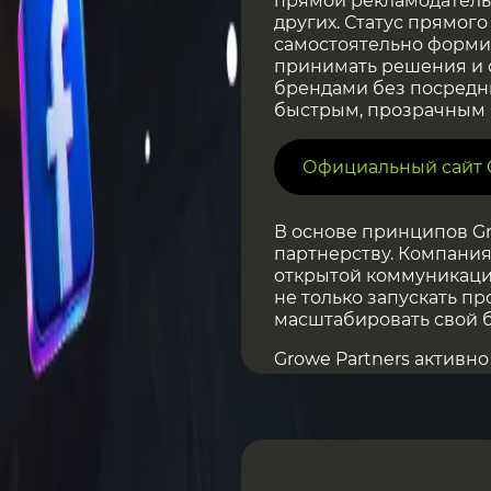
прямой рекламодатель т
других. Статус прямог
самостоятельно форми
принимать решения и 
брендами без посредни
быстрым, прозрачным 
Официальный сайт
В основе принципов Gr
партнерству. Компания
открытой коммуникаци
не только запускать пр
масштабировать свой б
Growe Partners активно
международных рынках,
GEO. Компания регуля
отраслевых конференц
мероприятия и остаетс
профессиональным соо
быстрее реагировать н