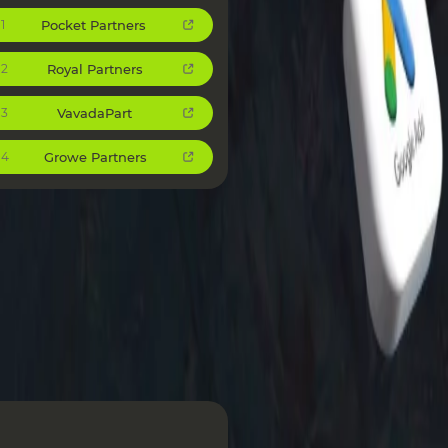
Pocket Partners
1
Royal Partners
2
VavadaPart
3
Growe Partners
4