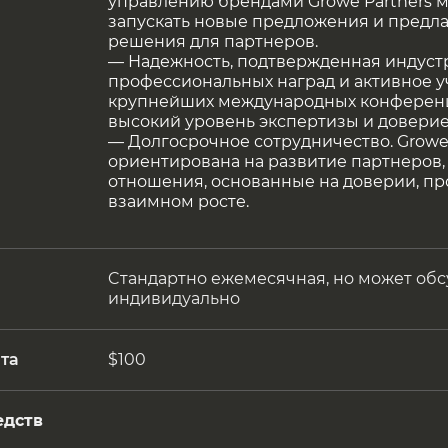
управлению брендами Growe Partners 
запускать новые предложения и предла
решения для партнеров.
— Надежность, подтвержденная индустр
профессиональных наград и активное у
крупнейших международных конферен
высокий уровень экспертизы и доверие
— Долгосрочное сотрудничество. Growe 
ориентирована на развитие партнеров,
отношения, основанные на доверии, пр
взаимном росте.
Cтандартно ежемесячная, но может обс
индивидуально
та
$100
едств