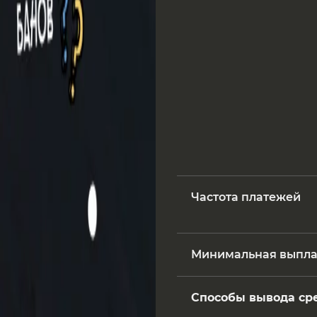
Частота платежей
Минимальная выпла
Способы вывода ср