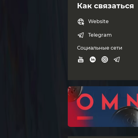
Как связаться
возможности для парт
отношения.
Website
Сегодня Growe Partner
экспертизу и команду
Telegram
результат. Именно это
партнерства, в которых
успехом ее партнеров.
Социальные сети
Больше Партнерски