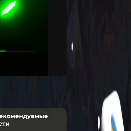
екомендуемые
ети