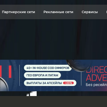
Партнерские сети
Рекламные сети
Сервисы