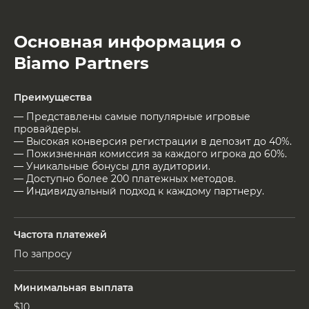
Основная информация о
Biamo Partners
Преимущества
— Представлены самые популярные игровые
провайдеры.
— Высокая конверсия регистрации в депозит до 40%.
— Пожизненная комиссия за каждого игрока до 60%.
— Уникальные бонусы для аудитории.
— Доступно более 200 платежных методов.
— Индивидуальный подход к каждому партнеру.
Частота платежей
По запросу
Минимальная выплата
$10