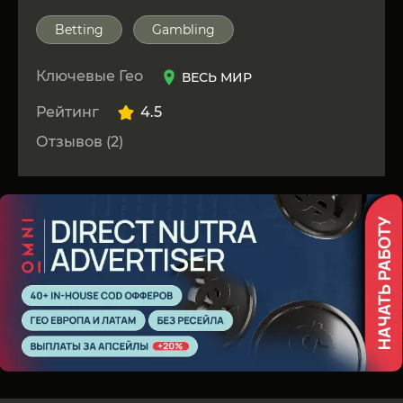
Betting
Gambling
Ключевые Гео
ВЕСЬ МИР
Рейтинг
4.5
Отзывов (2)