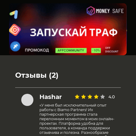
Отзывы (2)
Hashar
4.0
«У меня был исключительный опыт
работы с Biamo Partners! Их
партнерская программа стала
переломным моментом в моих онлайн-
проектах. Платформа удобна для
пользователя, а команда поддержки
отзывчива и полезна. Разнообразие