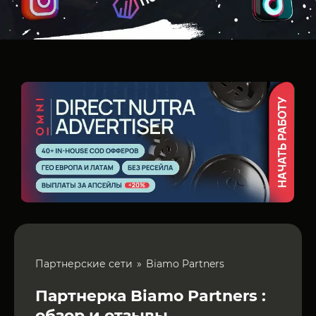
Партнерские сети
Biamo Partners
Партнерка Biamo Partners :
обзор и отзывы