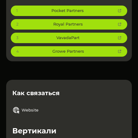
Pocket Partners
1
Royal Partners
2
VavadaPart
3
Growe Partners
4
Как связаться
Website
Вертикали