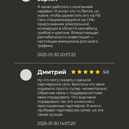
Я начал работать с компанией
недавно. Я искал что-то белое, но
новое, чтобы разместить его на FB.
Сеть специализируется на CPA-
предложениях электронной
коммерции в области каннабиса,
грибов и кратома. Впечатляющая
рентабельность инвестиций —
настоящая жемчужина для моего
трафика.
2025-01-30 20:57:22
Дмитрий
5.0
Ну что могу сказать о данной
партнёрской сети. Выплаты что меня
поразило просто супер -моментально.
Обратная связь с поддержкой тоже
меня порадовало. Что ещё меня
порадовало так это комиссия с
приглашённых партнёров. Я много
пробывал партнёрских сетей ,но эта
самая лучшая.
2025-01-30 14:07:20