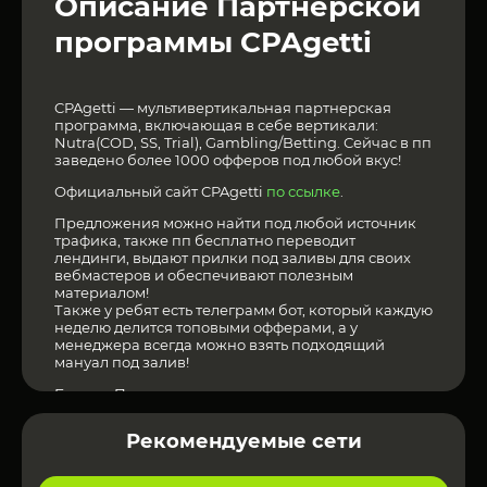
Описание Партнерской
программы CPAgetti
CPAgetti — мультивертикальная партнерская
программа, включающая в себе вертикали:
Nutra(COD, SS, Trial), Gambling/Betting. Сейчас в пп
заведено более 1000 офферов под любой вкус!
Официальный сайт CPAgetti
по ссылке
.
Предложения можно найти под любой источник
трафика, также пп бесплатно переводит
лендинги, выдают прилки под заливы для своих
вебмастеров и обеспечивают полезным
материалом!
Также у ребят есть телеграмм бот, который каждую
неделю делится топовыми офферами, а у
менеджера всегда можно взять подходящий
мануал под залив!
Больше Партнерских программ можно увидеть
перейдя
по ссылке
.
Рекомендуемые сети