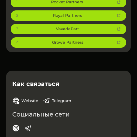
Pocket Partners
1
Royal Partners
2
VavadaPart
3
Growe Partners
4
Как связаться
Website
Telegram
Социальные сети