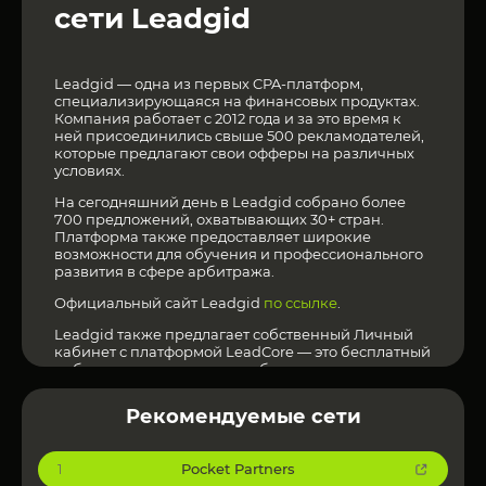
сети Leadgid
Leadgid — одна из первых CPA-платформ,
специализирующаяся на финансовых продуктах.
Компания работает с 2012 года и за это время к
ней присоединились свыше 500 рекламодателей,
которые предлагают свои офферы на различных
условиях.
На сегодняшний день в Leadgid собрано более
700 предложений, охватывающих 30+ стран.
Платформа также предоставляет широкие
возможности для обучения и профессионального
развития в сфере арбитража.
Официальный сайт Leadgid
по ссылке
.
Leadgid также предлагает собственный Личный
кабинет с платформой LeadCore — это бесплатный
набор инструментов для арбитражников.
Доступные функции и инструменты:
Рекомендуемые сети
Сплит-тестирование трафика
Pocket Partners
1
Универсальный чекер