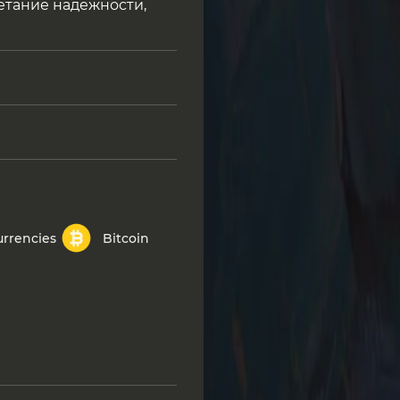
четание надежности,
urrencies
Bitcoin