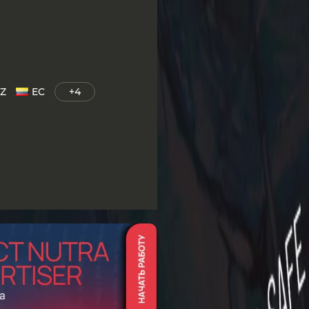
Z
EC
+4