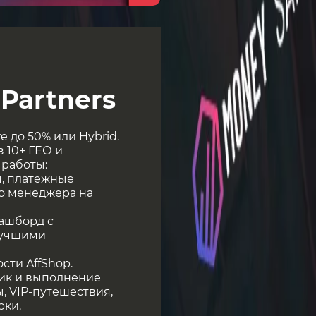
Partners
e до 50% или Hybrid.
 10+ ГЕО и
 работы:
ы, платежные
о менеджера на
ашборд с
лучшими
сти AffShop.
фик и выполнение
, VIP-путешествия,
рки.