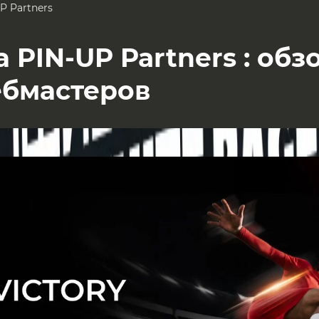
P Partners
 PIN-UP Partners : обз
ебмастеров