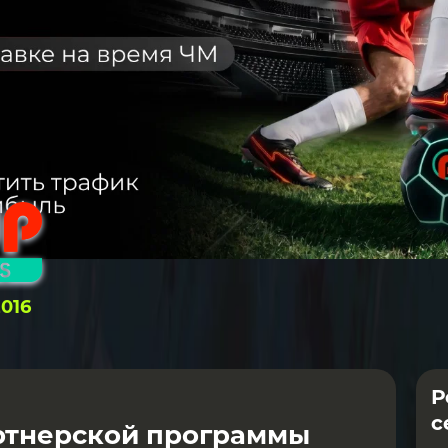
2016
Р
с
ртнерской программы