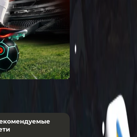
екомендуемые
ети