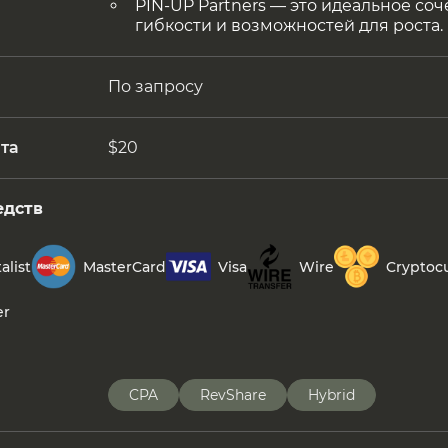
PIN-UP Partners — это идеальное со
гибкости и возможностей для роста.
По запросу
та
$20
едств
alist
MasterCard
Visa
Wire
Cryptoc
er
CPA
RevShare
Hybrid