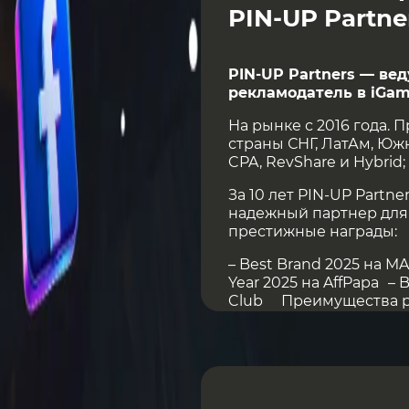
PIN-UP Partne
PIN-UP Partners — ве
рекламодатель в iGam
На рынке с 2016 года. 
страны СНГ, ЛатАм, Юж
CPA, RevShare и Hybrid
За 10 лет PIN-UP Partn
надежный партнер для
престижные награды:
– Best Brand 2025 на MA
Year 2025 на AffPapa – 
Club Преимущества раб
Собственный продукт 
Retention-отделом
До 40% к ставке по CPA
если тесты показываю
Высокая узнаваемость 