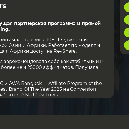
rs
дущая партнерская программа и прямой
ing.
Принимает трафик с 10+ ГЕО, включая
ной Азии и Африки. Работает по моделям
; для Африки доступна RevShare.
ers зарекомендовала себя как стабильный и
 более чем 25000 аффилиатов. Получала
C и AWA Bangkok – Affiliate Program of the
Best Brand Of The Year 2025 на Conversion
оты с PIN-UP Partners:
с сильной локализацией и работающим
 за счет увеличенного срока окупаемости,
т положительную динамику
бренда и доверие со стороны игроков