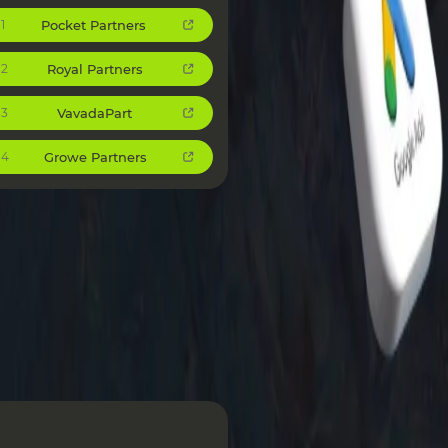
Pocket Partners
1
Royal Partners
2
VavadaPart
3
Growe Partners
4