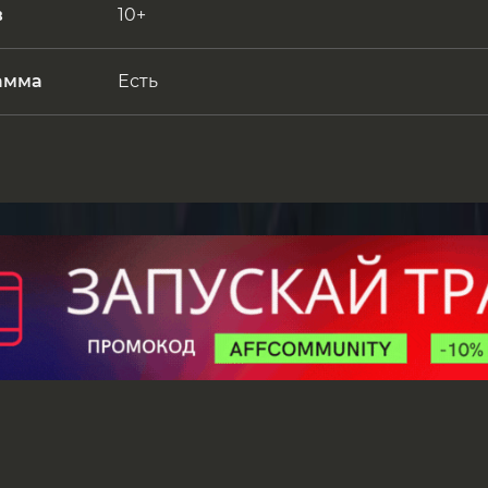
в
10+
амма
Есть