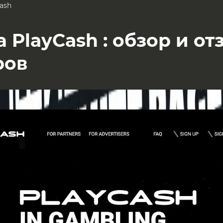
ash
 PlayCash : обзор и о
ров