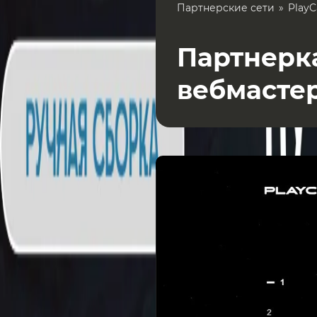
Партнерские сети
PlayC
Партнерка
вебмасте