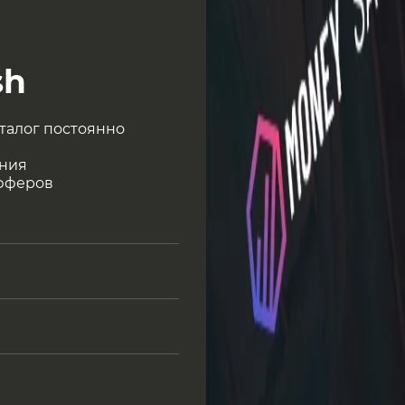
sh
аталог постоянно
ения
офферов