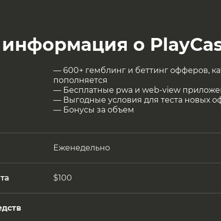
 информация о PlayCa
— 600+ гемблинг и беттинг офферов, к
пополняется
— Бесплатные pwa и web-view прилож
— Выгодные условия для теста новых 
— Бонусы за объем
Еженедельно
та
$100
едств