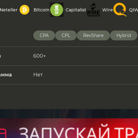
Neteller
Bitcoin
Capitalist
Wire
QIW
CPA
CPL
RevShare
Hybrid
в
600+
амма
Нет