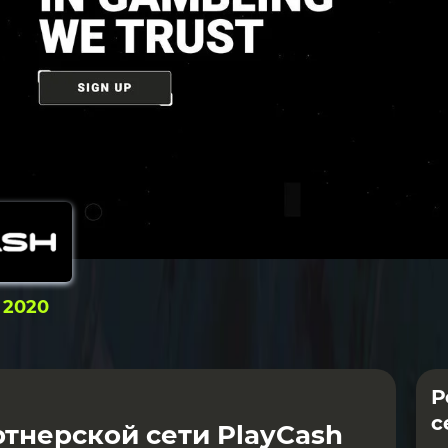
:
2020
Р
с
тнерской сети PlayCash