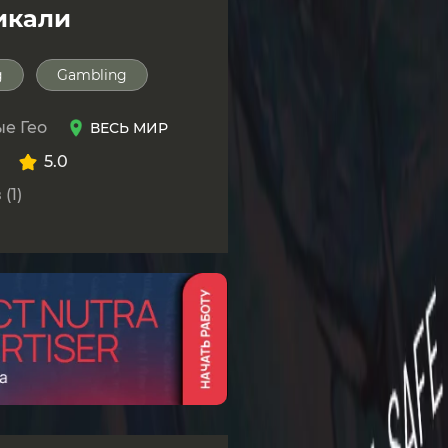
икали
g
Gambling
е Гео
ВЕСЬ МИР
5.0
(1)