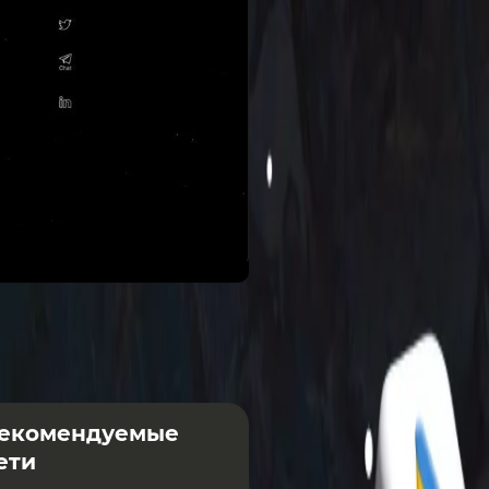
екомендуемые
ети