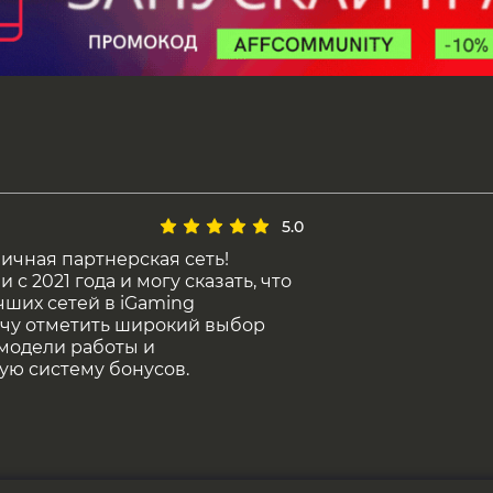
5.0
личная партнерская сеть!
 с 2021 года и могу сказать, что
учших сетей в iGaming
очу отметить широкий выбор
модели работы и
ую систему бонусов.