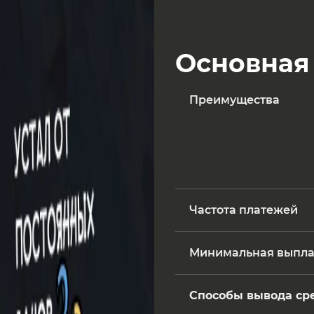
Основная
Преимущества
Частота платежей
Минимальная выпла
Способы вывода ср