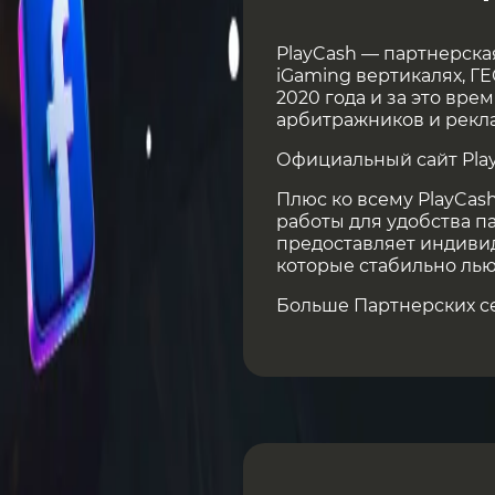
PlayCash — партнерска
iGaming вертикалях, Г
2020 года и за это вре
арбитражников и рекл
Официальный сайт Pla
Плюс ко всему PlayCas
работы для удобства па
предоставляет индивид
которые стабильно лью
Больше Партнерских с