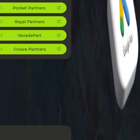
Pocket Partners
1
Royal Partners
2
VavadaPart
3
Growe Partners
4