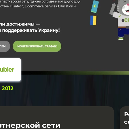
:
2012
Р
с
тнерской сети