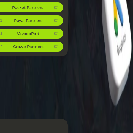
Pocket Partners
1
Royal Partners
2
VavadaPart
3
Growe Partners
4