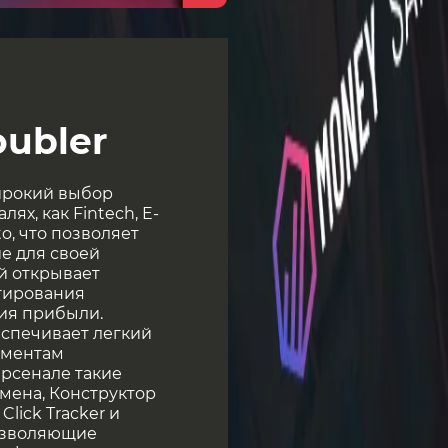
ubler
широкий выбор
ях, как Fintech, E-
to, что позволяет
е для своей
й открывает
тирования
ия прибыли.
еспечивает легкий
ументам
арсенале такие
омена, Конструктор
Click Tracker и
позволяющие