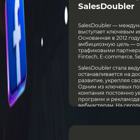
SalesDoubler
SalesDoubler — междуна
выступает ключевым иг
Основанная в 2012 году
амбициозную цель — о
трафиковыми партнерам
Fintech, E-commerce, Se
SalesDoubler стала вед
останавливается на до
развитие, укрепляя св
Одним из ключевых пок
компания постоянно у
программ и рекламодат
вебмастерам. На сегод
500 офферов от 300 ре
вертикалях. Компания 
всех континентах.
Официальный сайт Sal