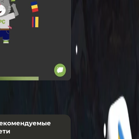
екомендуемые
ети