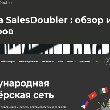
Doubler
 SalesDoubler : обзор 
ров