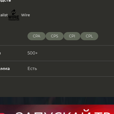
едств
alist
Wire
CPA
CPS
CPI
СPL
в
500+
амма
Есть