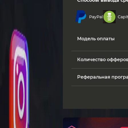
Способы вывода ср
PayPal
Capit
Модель оплаты
Количество офферо
Реферальная прогр