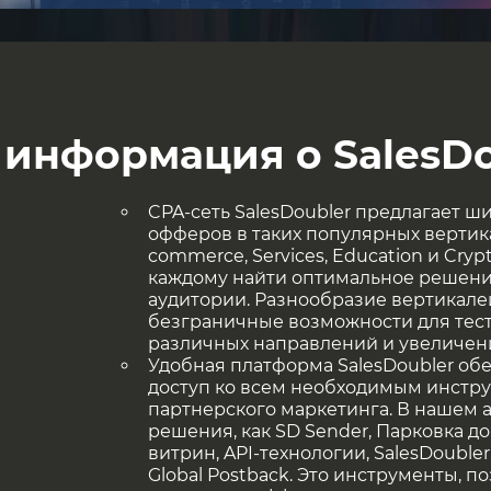
етей можно увидеть перейдя
здесь
!
 информация о SalesDo
CPA-сеть SalesDoubler предлагает 
офферов в таких популярных вертикал
commerce, Services, Education и Cryp
каждому найти оптимальное решени
аудитории. Разнообразие вертикале
безграничные возможности для тес
различных направлений и увеличен
Удобная платформа SalesDoubler об
доступ ко всем необходимым инстр
партнерского маркетинга. В нашем 
решения, как SD Sender, Парковка д
витрин, API-технологии, SalesDoubler 
Global Postback. Это инструменты, 