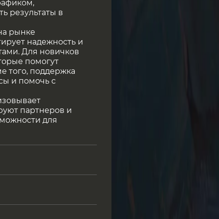
рафиком,
ть результаты в
на рынке
тирует надежность и
тами. Для новичков
торые помогут
е того, поддержка
осы и помочь с
низовывает
руют партнеров и
можности для