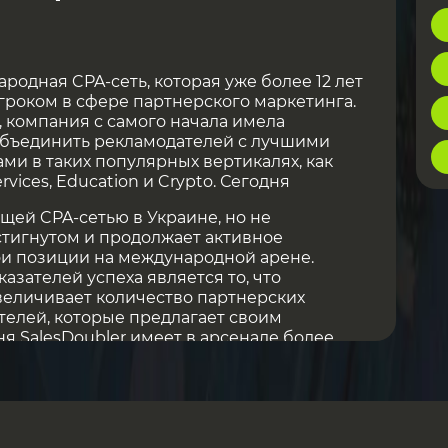
родная CPA-сеть, которая уже более 12 лет
роком в сфере партнерского маркетинга.
, компания с самого начала имела
бъединить рекламодателей с лучшими
и в таких популярных вертикалях, как
rvices, Education и Crypto. Сегодня
ущей CPA-сетью в Украине, но не
стигнутом и продолжает активное
ои позиции на международной арене.
азателей успеха является то, что
величивает количество партнерских
елей, которые предлагает своим
ня SalesDoubler имеет в арсенале более
кламодателей в 7 различных бизнес-
охватывает более 20 стран мира почти на
esDoubler
по ссылке
.