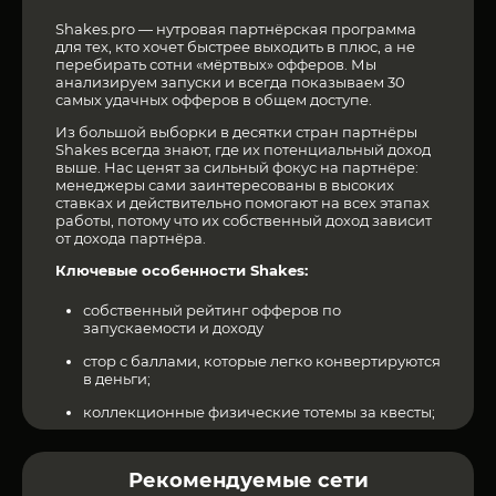
Shakes.pro — нутровая партнёрская программа
для тех, кто хочет быстрее выходить в плюс, а не
перебирать сотни «мёртвых» офферов. Мы
анализируем запуски и всегда показываем 30
самых удачных офферов в общем доступе.
Из большой выборки в десятки стран партнёры
Shakes всегда знают, где их потенциальный доход
выше. Нас ценят за сильный фокус на партнёре:
менеджеры сами заинтересованы в высоких
ставках и действительно помогают на всех этапах
работы, потому что их собственный доход зависит
от дохода партнёра.
Ключевые особенности Shakes:
собственный рейтинг офферов по
запускаемости и доходу
стор с баллами, которые легко конвертируются
в деньги;
коллекционные физические тотемы за квесты;
клуб для самых успешных партнёров со
своими закрытыми ивентами, премиальным
Рекомендуемые сети
мерчём и рядом других приятных полезностей;