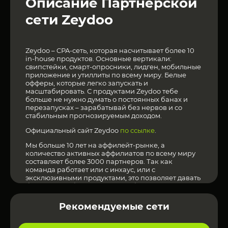
Описание Партнерской
сети Zeydoo
Zeydoo – CPA-сеть, которая насчитывает более 10
in-house продуктов. Основные вертикали:
свипстейки, смарт-опросники, лидген, мобильные
приложение и утиллиты по всему миру. Белые
офферы, которые легко запускать и
масштабировать. С продуктами Zeydoo тебе
больше не нужно думать о постоянных банах и
перезапусках – зарабатывай без нервов и со
стабильным прогнозируемым доходом.
Официальный сайт Zeydoo
по ссылке
.
Мы больше 10 лет на аффилейт-рынке, а
количество активных аффилиатов по всему миру
составляет более 3000 партнеров. Так как
команда работает или с инхаус, или с
эксклюзивными продуктами, это позволяет давать
быстрый фидбек по трафику, обеспечивать
своевременные выплаты и помогать зарабатывать
аффилиатам.
Рекомендуемые сети
Больше Партнерских сетей можно увидеть нажав
здесь
!