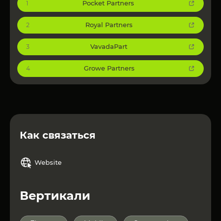
Pocket Partners
1
Royal Partners
2
VavadaPart
3
Growe Partners
4
Как связаться
Website
Вертикали