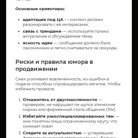
Основные ориентиры:
адаптация под ЦА
—
контент должен
резонировать с её интересами;
связь с трендами
—
используйте только
актуальные и обсуждаемые темы;
ясность идеи
—
сообщение должно быть
лаконичным и легко считываться за секунды.
Риски и правила юмора в
продвижении
Смех усиливает вовлечённость, но ошибки в
подаче способны спровоцировать негатив. Чтобы
избежать провала:
Откажитесь от двусмысленности
—
проверьте, не нарушает ли шутка этические
нормы или фирменный стиль общения (ToV).
Избегайте узкоспециализированных тем
—
они понятны лишь ограниченному кругу, что
снижает охват.
Следите за актуальностью
— устаревшие
форматы вызывают отторжение как «баяны».