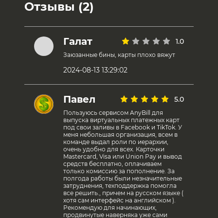
Отзывы (2)
Галат
1.0
Заюзанные бины, карты плохо вяжут
2024-08-13 13:29:02
Павел
5.0
Пользуюсь сервисом AnyBill для
выпуска виртуальных платежных карт
под свои заливы в Facebook и TikTok. У
меня небольшая организация, всем в
команде выдал роли по иерархии,
очень удобно для всех. Карточки
Mastercard, Visa или Union Pay и вывод
средств бесплатно, оплачиваем
только комиссию за пополнение. За
полгода работы были незначительные
затруднения, техподдержка помогла
все решить., причем на русском языке (
хотя сам интерфейс на английском ).
Рекомендую для начинающих,
продвинутые наверняка уже сами