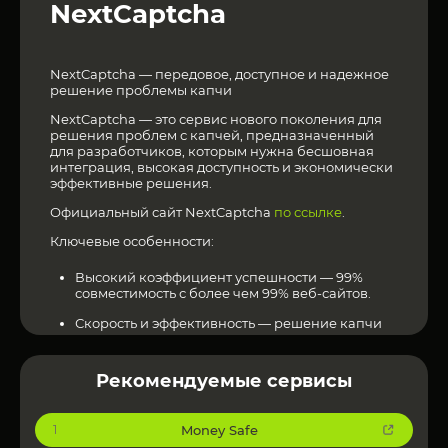
NextCaptcha
NextCaptcha — передовое, доступное и надежное
решение проблемы капчи
NextCaptcha — это сервис нового поколения для
решения проблем с капчей, предназначенный
для разработчиков, которым нужна бесшовная
интеграция, высокая доступность и экономически
эффективные решения.
Официальный сайт NextCaptcha
по ссылке
.
Ключевые особенности:
Высокий коэффициент успешности — 99%
совместимость с более чем 99% веб-сайтов.
Скорость и эффективность — решение капчи
всего за 1 секунду.
Экономичность — конкурентоспособные цены
Рекомендуемые сервисы
с индивидуальными пакетами скидок.
Безопасность и конфиденциальность — не
Money Safe
1
хранятся конфиденциальные данные, что
обеспечивает безопасность пользователей.