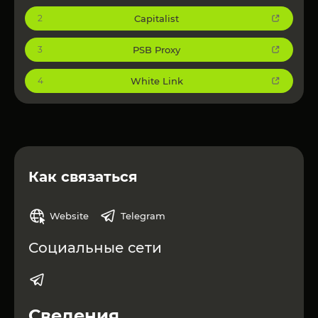
Capitalist
2
Масштабируемость и надежность — Команда
опытных разработчиков обеспечивает
постоянные обновления и стабильность.
PSB Proxy
3
Идеально подходит для таких отраслей, как
электронная коммерция, игры, финансы и т. д.
White Link
4
Укрепите свой бизнес с помощью NextCaptcha
уже сегодня!
Больше Сервисов можно увидеть
здесь
!
Как связаться
Website
Telegram
Социальные сети
Сведения