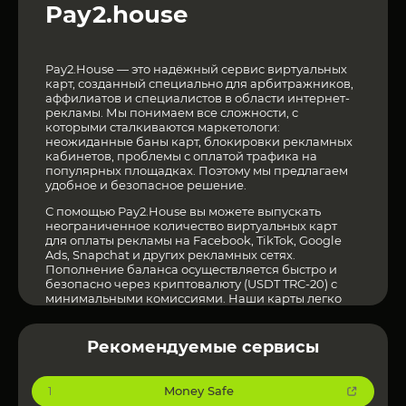
Pay2.house
Pay2.House — это надёжный сервис виртуальных
карт, созданный специально для арбитражников,
аффилиатов и специалистов в области интернет-
рекламы. Мы понимаем все сложности, с
которыми сталкиваются маркетологи:
неожиданные баны карт, блокировки рекламных
кабинетов, проблемы с оплатой трафика на
популярных площадках. Поэтому мы предлагаем
удобное и безопасное решение.
С помощью Pay2.House вы можете выпускать
неограниченное количество виртуальных карт
для оплаты рекламы на Facebook, TikTok, Google
Ads, Snapchat и других рекламных сетях.
Пополнение баланса осуществляется быстро и
безопасно через криптовалюту (USDT TRC-20) с
минимальными комиссиями. Наши карты легко
настраиваются: вы можете управлять лимитами
расходов, замораживать и размораживать карты в
один клик.
Рекомендуемые сервисы
Официальный сайт Pay2.house
по ссылке
Money Safe
1
Сервис ориентирован на реальный рынок