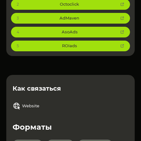
Octoclick
2
AdMaven
3
AsoAds
4
ROIads
5
Как связаться
Website
Форматы