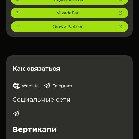
VavadaPart
3
Growe Partners
4
Как связаться
Website
Telegram
Социальные сети
Вертикали