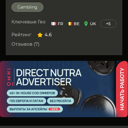
Gambling
Ключевые Гео
FR
BE
UK
+5
Рейтинг
4.6
Отзывов (7)