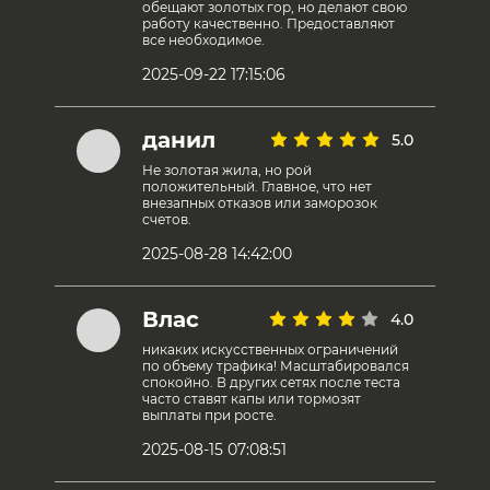
обещают золотых гор, но делают свою
работу качественно. Предоставляют
все необходимое.
2025-09-22 17:15:06
данил
5.0
Не золотая жила, но рой
положительный. Главное, что нет
внезапных отказов или заморозок
счетов.
2025-08-28 14:42:00
Влас
4.0
никаких искусственных ограничений
по объему трафика! Масштабировался
спокойно. В других сетях после теста
часто ставят капы или тормозят
выплаты при росте.
2025-08-15 07:08:51