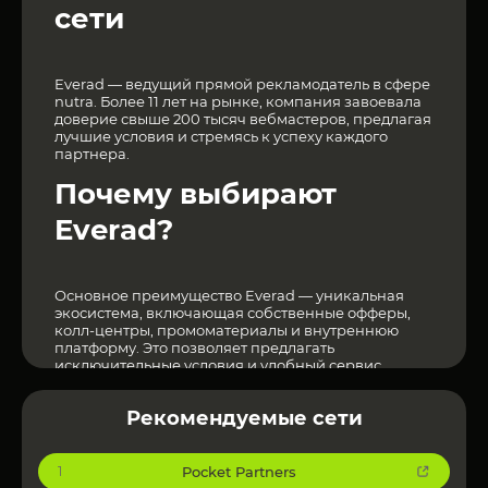
сети
Everad — ведущий прямой рекламодатель в сфере
nutra. Более 11 лет на рынке, компания завоевала
доверие свыше 200 тысяч вебмастеров, предлагая
лучшие условия и стремясь к успеху каждого
партнера.
Почему выбирают
Everad?
Основное преимущество Everad — уникальная
экосистема, включающая собственные офферы,
колл-центры, промоматериалы и внутреннюю
платформу. Это позволяет предлагать
исключительные условия и удобный сервис.
Официальный сайт
по ссылке
.
Рекомендуемые сети
Почему это выгодно?
Pocket Partners
1