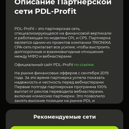
Описание Партнерской
сети PDL-Profit
PDL-Profit – это партнерская сеть,
специализирующаяся на финансовой вертикали
и работающая по моделям CPL и CPS. Партнерка
является одним из проектов компании TRIONIKA.
CPA-сеть прилагает все усилия, чтобы выстроить
долгосрочные и взаимовыгодные отношения
между МФО и вебмастерами.
Официальный сайт PDL-Profit
по ссылке
.
На рынке финансовых офферов с сентября 2019
года. За это время партнерка успела показать
надежность и честность перед вебмастерами.
Первые полгода партнерская программа 100%
выплат от реклов переводила вебмастерами,
включая комиссию партнерки. Это позволило
занять высокие позиции на рынке PDL и
завоевать доверие арбитражников.
Больше Партнерских сетей можно увидеть
здесь
!
Рекомендуемые сети