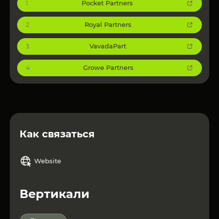
Pocket Partners
1
Royal Partners
2
VavadaPart
3
Growe Partners
4
Как связаться
Website
Вертикали