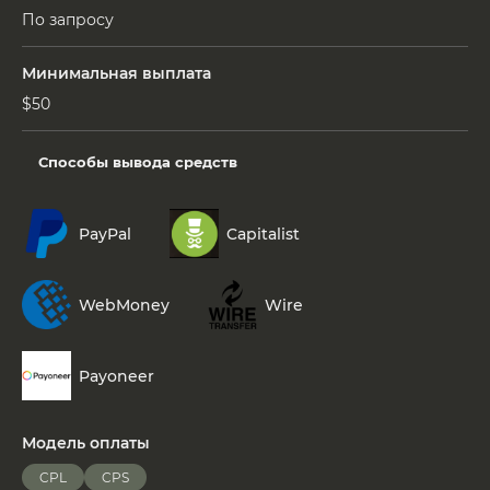
По запросу
Минимальная выплата
$50
Способы вывода средств
PayPal
Capitalist
WebMoney
Wire
Payoneer
Модель оплаты
CPL
CPS