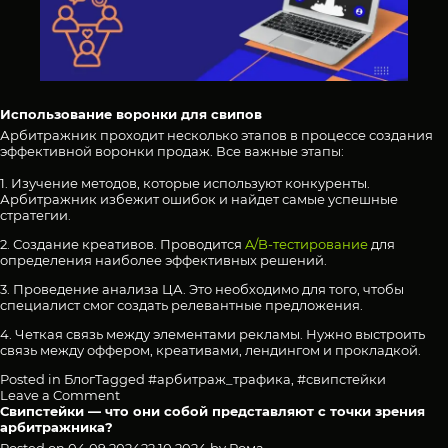
Использование воронки для свипов
Арбитражник проходит несколько этапов в процессе создания
эффективной воронки продаж. Все важные этапы:
1. Изучение методов, которые используют конкуренты.
Арбитражник избежит ошибок и найдет самые успешные
стратегии.
2. Создание креативов. Проводится
A/B-тестирование
для
определения наиболее эффективных решений.
3. Проведение анализа ЦА. Это необходимо для того, чтобы
специалист смог создать релевантные предложения.
4. Четкая связь между элементами рекламы. Нужно выстроить
связь между оффером, креативами, лендингом и прокладкой.
Posted in
Блог
Tagged
#арбитраж_трафика
,
#свипстейки
on
Leave a Comment
С
Свипстейки — что они собой представляют с точки зрения
помощью
арбитражника?
каких