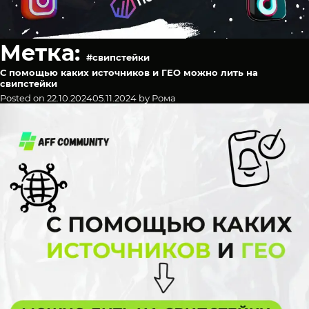
Метка:
#свипстейки
С помощью каких источников и ГЕО можно лить на
свипстейки
Posted on
22.10.2024
05.11.2024
by
Рома