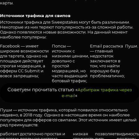
карты.
Источники трафика для свипов
Источники трафика для Sweepstakes могут быть различными.
Некоторые из них теряют популярность из-за сложной работы.
Однако появляются новые возможности. На данный момент
наиболее популярны:
Facebook — имеет
Попсы —
Email рассылка
Пуши.
широкие возможности
источник с
— главный
для таргета, однако на
низкими ценами,
недостаток
площадке действует
довольно с
заключается в
строгая модерация, а
простой
том, что найти
офферы CC Submit и
модерацией, но
хорошую базу
вовсе запрещены;
часто выдающий
проблематично;
ботовый трафик;
Советуем прочитать статью «
Арбитраж трафика через
«
e-mail
Пуши — источник трафика, который появился относительно
недавно, в 2018 году. Однако в настоящее время он наиболее
популярен для офферов со свипами. Этот источник имеет целый
ряд преимуществ:
работает
достаточно простая и
низкая
позволяет
видимость
со всеми
лояльная система
стоимость;
лить
рекламы