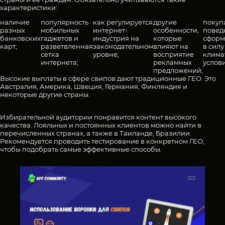
характеристики:
наличие
популярность
как регулируется
другие
покуп
разных
мобильных
интернет-
особенности,
повед
банковских
гаджетов и
индустрия на
которые
сформ
карт;
разветвленная
законодательном
влияют на
в силу
сетка
уровне;
восприятие
клима
интернета;
рекламных
услов
предложений;
Высокие выплаты в сфере свипов дают традиционные ГЕО. Это
Австралия, Америка, Швеция, Германия, Финляндия и
некоторые другие страны.
Избирательной аудитории понравится контент высокого
качества. Лояльных и постоянных клиентов можно найти в
перечисленных странах, а также в Таиланде, Бразилии.
Рекомендуется проводить тестирование в конкретном ГЕО,
чтобы подобрать самые эффективные способы.