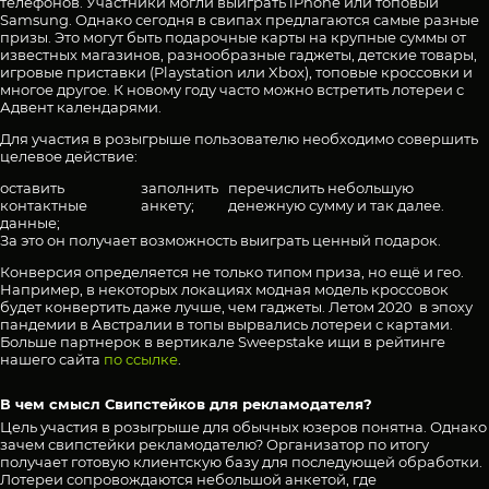
телефонов. Участники могли выиграть iPhone или топовый
Samsung. Однако сегодня в свипах предлагаются самые разные
призы. Это могут быть подарочные карты на крупные суммы от
известных магазинов, разнообразные гаджеты, детские товары,
игровые приставки (Playstation или Xbox), топовые кроссовки и
многое другое. К новому году часто можно встретить лотереи с
Адвент календарями.
Для участия в розыгрыше пользователю необходимо совершить
целевое действие:
оставить
заполнить
перечислить небольшую
контактные
анкету;
денежную сумму и так далее.
данные;
За это он получает возможность выиграть ценный подарок.
Конверсия определяется не только типом приза, но ещё и гео.
Например, в некоторых локациях модная модель кроссовок
будет конвертить даже лучше, чем гаджеты. Летом 2020 в эпоху
пандемии в Австралии в топы вырвались лотереи с картами.
Больше партнерок в вертикале Sweepstake ищи в рейтинге
нашего сайта
по ссылке
.
В чем смысл Свипстейков для рекламодателя?
Цель участия в розыгрыше для обычных юзеров понятна. Однако
зачем свипстейки рекламодателю? Организатор по итогу
получает готовую клиентскую базу для последующей обработки.
Лотереи сопровождаются небольшой анкетой, где