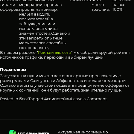
типами
модерации, правила
много
на все
офферов;
просты, например,
трафика;
100%.
нельзя вводить
пользователей в
заблуждение или
использовать лица
знаменитостей.Однако и
эти запреты опытные
маркетологи способны
их преодолеть;
В нашем разделе “
Рекламные сети
” мы собрали крутой рейтинг
источников трафика, переходи и выбирай лучший.
Подытожим
Запускать на пуши можно как стандартные предложения с
розыгрышами Самсунгов и Айфонов, так и подарочные карты.
Однако в этом случае стоит отдавать предпочтение офферам от
крупных компаний, они будут работать значительно лучше.
on
Posted in
Блог
Tagged
#свипстейки
Leave a Comment
Свипстейки
—
что
они
собой
представляю
с
Актуальная информация о