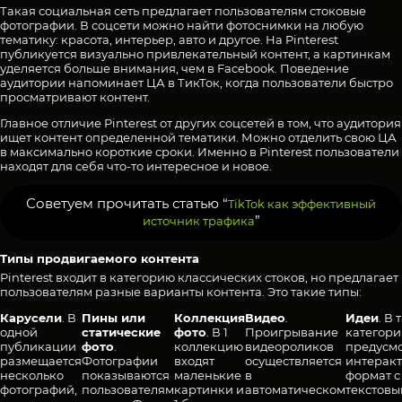
Такая социальная сеть предлагает пользователям стоковые
фотографии. В соцсети можно найти фотоснимки на любую
тематику: красота, интерьер, авто и другое. На Pinterest
публикуется визуально привлекательный контент, а картинкам
уделяется больше внимания, чем в Facebook. Поведение
аудитории напоминает ЦА в ТикТок, когда пользователи быстро
просматривают контент.
Главное отличие Pinterest от других соцсетей в том, что аудитория
ищет контент определенной тематики. Можно отделить свою ЦА
в максимально короткие сроки. Именно в Pinterest пользователи
находят для себя что-то интересное и новое.
Советуем прочитать статью “
TikTok как эффективный
”
источник трафика
Типы продвигаемого контента
Pinterest входит в категорию классических стоков, но предлагает
пользователям разные варианты контента. Это такие типы:
Карусели
. В
Пины или
Коллекция
Видео
.
Идеи
. В 
одной
статические
фото
. В 1
Проигрывание
категор
публикации
фото
.
коллекцию
видеороликов
предусм
размещается
Фотографии
входят
осуществляется
интерак
несколько
показываются
маленькие
в
формат с
фотографий,
пользователям
картинки и
автоматическом
текстов