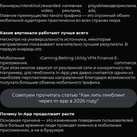
баннеры;
interstitial;
rewarded
нативная
playable
видеореклама.
video;
реклама;
ads;
Главное преимущество такого трафика — это огромный объем
мобильной аудитории практически во всех странах мира.
Какие вертикали работают лучше всего
Несмотря на универсальность источника, некоторые
направления показывают значительно лучшие результаты. В
первую очередь это:
Мобильные
iGaming.
Betting.
Utility.
VPN.
Finance.
E-
приложения.
commerce.
При этом многое зависит от рекламной сети и конкретного гео.
Например, для гемблинга In-App уже давно считается одним из
наиболее перспективных направлений благодаря возможности
получать большие объемы мобильного трафика.
Советуем прочитать статью “Как лить гемблинг
через in-app в 2026 году”
Почему In-App продолжает расти
Основная причина — это изменение поведения пользователей.
Все больше времени люди проводят именно в мобильных
приложениях, а не в браузере.