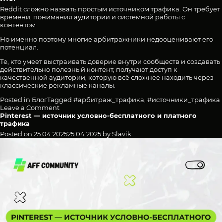
Reddit сложно назвать простым источником трафика. Он требует
времени, понимания аудитории и системной работы с
контентом.
Но именно поэтому многие арбитражники недооценивают его
потенциал.
Те, кто умеет выстраивать доверие внутри сообществ и создавать
действительно полезный контент, получают доступ к
качественной аудитории, которую всё сложнее находить через
классические рекламные каналы.
Posted in
Блог
Tagged
#арбитраж_трафика
,
#источники_трафика
on
Leave a Comment
Reddit
Pinterest — источник условно-бесплатного и платного
как
трафика
источник
Posted on
25.04.2025
25.04.2025
by
Slavik
трафика
для
арбитражника