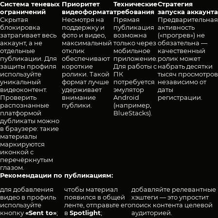
Система теневых
Приоритет
Технические
Стратегия
ограничений
видеоформата
требования
запуска аккаунта
Скрытая
Несмотря на
Прямая
Предварительная
блокировка
поддержку и
публикация
активность
затрагивает весь
фото и видео,
возможна
(«прогрев») не
аккаунт, а не
максимальный
только через
обязательна —
отдельные
отклик
мобильное
качественный
публикации. Для
обеспечивают
приложение.
ролик может
защиты профиля
короткие
Для работы с
набрать десятки
используйте
ролики. Такой
ПК
тысяч просмотров
уникальный
формат лучше
потребуется
независимо от
видеоконтент.
удерживает
эмулятор
даты
Проверить
внимание
Android
регистрации.
распознанные
публики.
(например,
платформой
BlueStacks).
дубликаты можно
в браузере: такие
материалы
маркируются
иконкой с
перечёркнутым
глазом.
Рекомендации по публикациям:
для добавления
чтобы материал
добавляйте релевантные
видео в профиль
появился в общей
хэштеги — это упростит
используйте
ленте, отправьте его
поиск контента целевой
кнопку
«Sent to»
;
в
Spotlight
;
аудиторией.