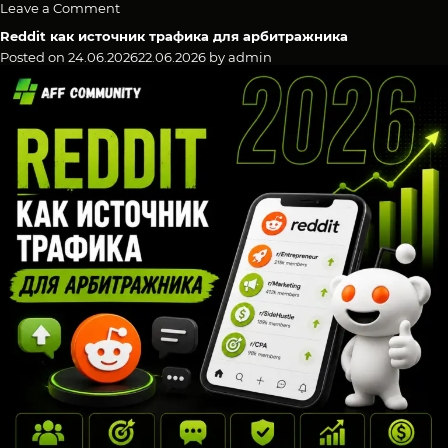
on
Leave a Comment
In-
Reddit как источник трафика для арбитражника
App
трафик
Posted on
24.06.2026
22.06.2026
by
admin
в
2026
году:
глобальный
обзор