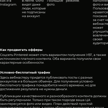
как и в
в ленте. Фото
1 большое
режиме.
наполне
Instagram.
видят даже
фото.
фото и ви
люди, которые
Пользов
не подписаны
нравятся
на аккаунт.
похожие 
за счет ч
вебмаст
может
улучшит
вовлечен
своей
аудитори
Как продвигать офферы
Соцсеть Pinterest может стать вариантом получения УБТ, а также
источником платного контента. Оба варианта получили свои
характерные особенности.
Условно-бесплатный трафик
Здесь вебмастеру придется публиковать посты с разных
аккаунтов и в больших объемах. Для получения условно-
бесплатного трафика понадобится много времени, но для
достижения результата не нужны деньги.
Публикации качественного и разнообразного контента должны
быть регулярными. Только при таком подходе ваша ЦА
заинтересуется фото или видео. План действий простой:
пользователи ищут фото, а потом обращают внимание на ваши