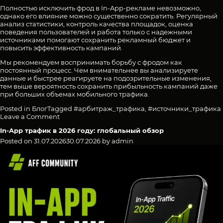
Полностью исключить фрод в In-App-рекламе невозможно,
однако его влияние можно существенно сократить. Регулярный
анализ статистики, контроль качества площадок, оценка
поведения пользователей и работа только с надежными
источниками помогают сохранить рекламный бюджет и
повысить эффективность кампаний.
Мы рекомендуем воспринимать борьбу с фродом как
постоянный процесс. Чем внимательнее вы анализируете
данные и быстрее реагируете на подозрительные изменения,
тем выше вероятность сохранить прибыльность кампаний даже
при больших объемах мобильного трафика.
Posted in
Блог
Tagged
#арбитраж_трафика
,
#источники_трафика
on
Leave a Comment
Фрод
In-App трафик в 2026 году: глобальный обзор
в
In-
Posted on
31.07.2026
30.07.2026
by
admin
App
рекламе:
как
защитить
свой
бюджет