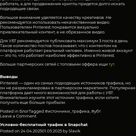
работать, а для продвижения крипты придется долго искать
подходящие связи.
Большое внимание уделяется качеству креативов. Не
рекомендуется использовать некачественные видео.
Пользователям Pinterest понравится визуально
привлекательный контент, а не обрезанное видео.
Для УБТ рекомендуется публиковать максимум 3 поста в день.
Такое количество постов показывает, что с контентом на
платформе работает реальный человек. Именно живой аккаунт
— это то, что работает наиболее эффективно в Pinterest.
Больше партнерских сетей с топовыми оффера ищи
тут
.
Выводы
Pinterest — один из самых подходящих источников трафика, но
он не разрекламирован в партнерском маркетинге. Популярная
платформа дает много возможностей для работы с УБТ.
Внимательно изучите этот источник трафика, если хотите
получить еще больше прибыли.
Posted in
Блог
Tagged
#источники_трафика
,
#убт
on
Leave a Comment
Pinterest
Условно-бесплатный трафик в Snapchat
—
источник
Posted on
24.04.2025
01.05.2025
by
Slavik
условно-