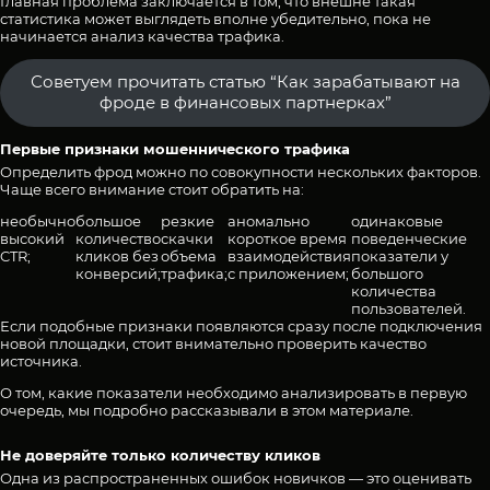
Главная проблема заключается в том, что внешне такая
статистика может выглядеть вполне убедительно, пока не
начинается анализ качества трафика.
Советуем прочитать статью “Как зарабатывают на
фроде в финансовых партнерках”
Первые признаки мошеннического трафика
Определить фрод можно по совокупности нескольких факторов.
Чаще всего внимание стоит обратить на:
необычно
большое
резкие
аномально
одинаковые
высокий
количество
скачки
короткое время
поведенческие
CTR;
кликов без
объема
взаимодействия
показатели у
конверсий;
трафика;
с приложением;
большого
количества
пользователей.
Если подобные признаки появляются сразу после подключения
новой площадки, стоит внимательно проверить качество
источника.
О том, какие показатели необходимо анализировать в первую
очередь, мы подробно рассказывали
в этом материале
.
Не доверяйте только количеству кликов
Одна из распространенных ошибок новичков — это оценивать