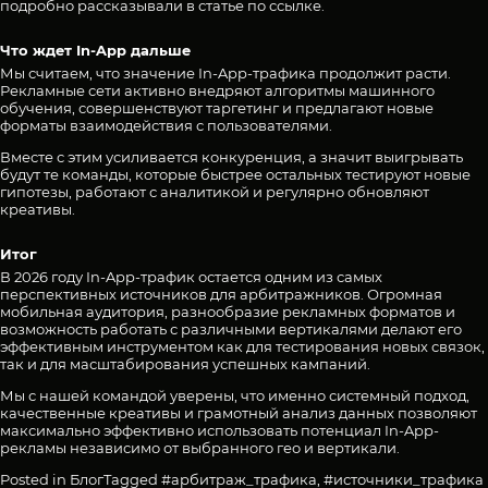
подробно рассказывали в статье
по ссылке
.
Что ждет In-App дальше
Мы считаем, что значение In-App-трафика продолжит расти.
Рекламные сети активно внедряют алгоритмы машинного
обучения, совершенствуют таргетинг и предлагают новые
форматы взаимодействия с пользователями.
Вместе с этим усиливается конкуренция, а значит выигрывать
будут те команды, которые быстрее остальных тестируют новые
гипотезы, работают с аналитикой и регулярно обновляют
креативы.
Итог
В 2026 году In-App-трафик остается одним из самых
перспективных источников для арбитражников. Огромная
мобильная аудитория, разнообразие рекламных форматов и
возможность работать с различными вертикалями делают его
эффективным инструментом как для тестирования новых связок,
так и для масштабирования успешных кампаний.
Мы с нашей командой уверены, что именно системный подход,
качественные креативы и грамотный анализ данных позволяют
максимально эффективно использовать потенциал In-App-
рекламы независимо от выбранного гео и вертикали.
Posted in
Блог
Tagged
#арбитраж_трафика
,
#источники_трафика