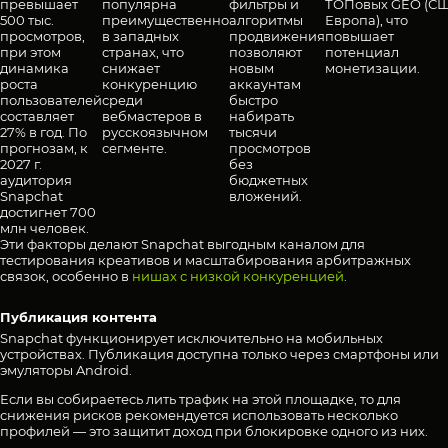
превышает
популярна
фильтры и
ТОПовых GEO (СШ
500 тыс.
преимущественно
алгоритмы
Европа), что
просмотров,
в западных
продвижения
повышает
при этом
странах, что
позволяют
потенциал
динамика
снижает
новым
монетизации.
роста
конкуренцию
аккаунтам
пользователей
среди
быстро
составляет
вебмастеров в
набирать
27% в год. По
русскоязычном
тысячи
прогнозам, к
сегменте.
просмотров
2027 г.
без
аудитория
бюджетных
Snapchat
вложений.
достигнет 700
млн человек.
Эти факторы делают Snapchat выгодным каналом для
тестирования креативов и масштабирования арбитражных
связок, особенно в
нишах с низкой конкуренцией
.
Публикация контента
Snapchat функционирует исключительно на мобильных
устройствах. Публикация доступна только через смартфоны или
эмуляторы Android.
Если вы собираетесь лить трафик на этой площадке, то для
снижения рисков рекомендуется использовать несколько
профилей — это защитит доход при блокировке одного из них.