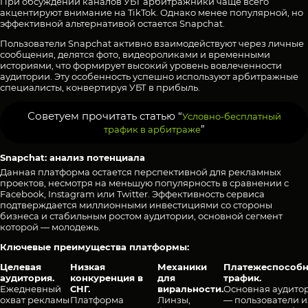
При обсуждении каналов УБТ арбитражники чаще всего
акцентируют внимание на TikTok. Однако менее популярной, но
эффективной альтернативой остается Snapchat.
Пользователи Snapchat активно взаимодействуют через личные
сообщения, делятся фото, видеороликами и временными
историями, что формирует высокий уровень вовлеченности
аудитории. Эту особенность успешно используют арбитражные
специалисты, конвертируя УБТ в прибыль.
Советуем прочитать статью “
Условно-бесплатный
”
трафик в арбитраже
Snapchat: анализ потенциала
Данная платформа остается перспективной для рекламных
проектов, несмотря на меньшую популярность в сравнении с
Facebook, Instagram или Twitter. Эффективность сервиса
подтверждается миллионными инвестициями со стороны
бизнеса и стабильным ростом аудитории, основной сегмент
которой — молодежь.
Ключевые преимущества платформы:
Целевая
Низкая
Механики
Платежеспособ
аудитория.
конкуренция в
для
трафик.
Ежедневный
СНГ.
виральности.
Основная аудито
охват рекламы
Платформа
Линзы,
— пользователи и