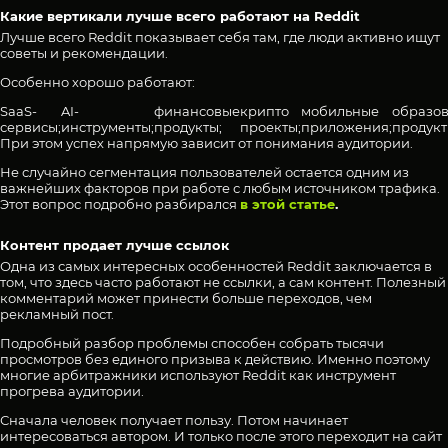
Какие вертикали лучше всего работают на Reddit
Лучше всего Reddit показывает себя там, где люди активно ищут
советы и рекомендации.
Особенно хорошо работают:
SaaS-
AI-
финансовые
крипто
мобильные
образо
сервисы;
инструменты;
продукты;
проекты;
приложения;
продукт
При этом успех напрямую зависит от понимания аудитории.
Не случайно сегментация пользователей остается одним из
важнейших факторов при работе с любым источником трафика.
Этот вопрос подробно разбирался
в этой статье
.
Контент продает лучше ссылок
Одна из самых интересных особенностей Reddit заключается в
том, что здесь часто работают не ссылки, а сам контент. Полезный
комментарий может принести больше переходов, чем
рекламный пост.
Подробный разбор проблемы способен собрать тысячи
просмотров без единого призыва к действию. Именно поэтому
многие арбитражники используют Reddit как инструмент
прогрева аудитории.
Сначала человек получает пользу. Потом начинает
интересоваться автором. И только после этого переходит на сайт