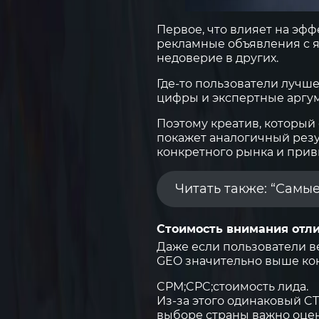
Первое, что влияет на эф
рекламные объявления с я
недоверие в других.
Где-то пользователи лучше
цифры и экспертные аргу
Поэтому креатив, который
покажет аналогичный резул
конкретного рынка и прив
Читать также: “Самы
Стоимость внимания отл
Даже если пользователи в
GEO значительно выше кон
CPM;
CPC;
стоимость лида.
Из-за этого одинаковый C
выборе страны важно оцен