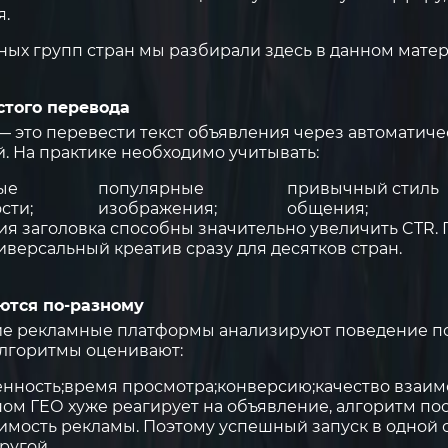
я.
ных групп стран мы разбирали здесь
в данном мате
стого перевода
 это перевести текст объявления через автоматиче
 На практике необходимо учитывать:
ые
популярные
привычный стиль
сти;
изображения;
общения;
я заголовка способны значительно увеличить CTR.
иверсальный креатив сразу для десятков стран.
ются по-разному
ругие рекламные платформы анализируют поведение п
Алгоритмы оценивают:
нность;
время просмотра;
конверсию;
качество взаим
ном ГЕО хуже реагирует на объявление, алгоритм п
имость рекламы. Поэтому успешный запуск в одной 
ругой.