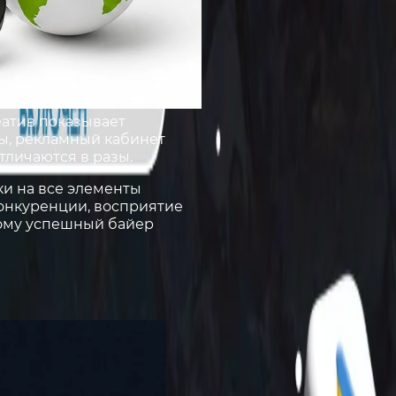
еатив показывает
бы, рекламный кабинет
отличаются в разы.
ки на все элементы
конкуренции, восприятие
тому успешный байер