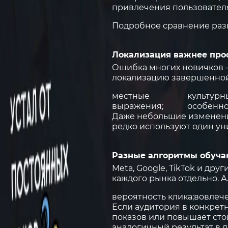
привлечения пользовател
Подробное сравнение раз
Локализация важнее про
Ошибка многих новичков —
локализацию завершенной.
местные
культурн
выражения;
особенно
Даже небольшие изменени
редко используют один ун
Разные алгоритмы обуча
Meta, Google, TikTok и д
каждого рынка отдельно. 
вероятность клика;
вовлече
Если аудитория в конкрет
показов или повышает сто
аналогичный результат в д