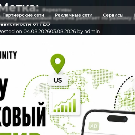
Метка:
#креативы
Партнерские сети
Рекламные сети
Сервисы
Почему одинаковый креатив работает по разному 
зависимости от ГЕО
Posted on
04.08.2026
03.08.2026
by
admin