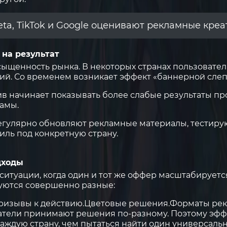
eta, TikTok и Google оценивают рекламные креа
на результат
сыщенность рынка. В некоторых странах пользовате
ий. Со временем возникает эффект «баннерной слеп
в начинает показывать более слабые результаты про
ламы.
егулярно обновляют рекламные материалы, тестирую
иль под конкретную страну.
дходы
итуации, когда один и тот же оффер масштабируется
зуются совершенно разные:
ризывы к действию.
Цветовые решения.
Форматы рек
атели принимают решения по-разному. Поэтому эфф
каждую страну, чем пытаться найти один универсаль