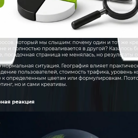
росов, который мы слышим: почему один и тот же кр
ане и полностью проваливается в другой? Казалось 
же, посадочная страница не менялась, но результаты 
о нормальная ситуация. География влияет практичес
дение пользователей, стоимость трафика, уровень 
е к определенным цветам или формулировкам. Поэ
тинг, но и сами креативы.
зная реакция