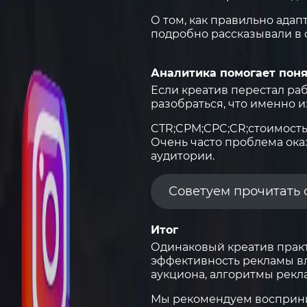
О том, как правильно ад
подробно рассказывали в 
Аналитика помогает пон
Если креатив перестал раб
разобраться, что именно 
CTR;
CPM;
CPC;
CR;
стоимость
Очень часто проблема ока
аудитории.
Советуем прочитать 
Итог
Одинаковый креатив практ
эффективность рекламы вл
аукциона, алгоритмы рекл
Мы рекомендуем восприни