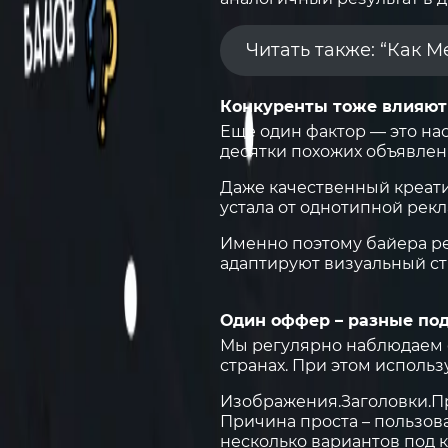
Читать также: “Как M
Конкуренты тоже влияют 
Еще один фактор — это на
десятки похожих объявлен
Даже качественный креати
устала от однотипной рек
Именно поэтому байера р
адаптируют визуальный ст
Один оффер – разные по
Мы регулярно наблюдаем с
странах. При этом исполь
Изображения.
Заголовки.
П
Причина проста – пользов
несколько вариантов под 