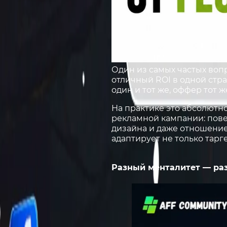
Один из самых частых воп
отличный ROI в одной стр
один и тот же, оффер тот 
На практике это абсолютн
рекламной кампании: пове
дизайна и даже отношени
адаптирует не только тарге
Разный менталитет — ра