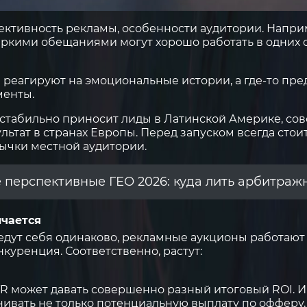
фективность рекламы, особенности аудитории. Напри
ркими обещаниями могут хорошо работать в одних с
 реагируют на эмоциональные истории, а где-то пре
менты.
 стабильно приносит лиды в Латинской Америке, сов
ьтат в странах Европы. Перед запуском всегда стои
ычки местной аудитории.
е перспективные ГЕО 2026: куда лить арбитраж
ичается
едут себя одинаково, рекламные аукционы работают
куренция. Соответственно, растут:
TR может давать совершенно разный итоговый ROI. 
ивать не только потенциальную выплату по офферу, 