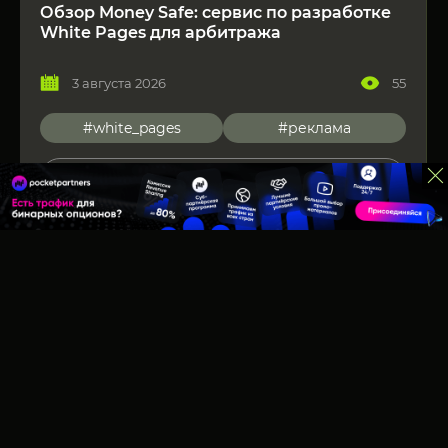
Обзор Money Safe: сервис по разработке
White Pages для арбитража
3 августа 2026
55
#white_pages
#реклама
Читать подробнее
Актуальная информация о
Арбитраже трафика в 2025 году!
Партнерские сети
Рекламные сети
Сервисы
Вакансии
Маркет
Блог
Реклама у нас