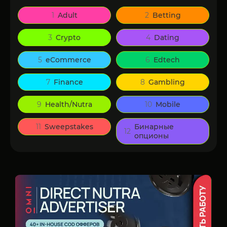
1
Adult
2
Betting
3
Crypto
4
Dating
5
eCommerce
6
Edtech
7
Finance
8
Gambling
9
Health/Nutra
10
Mobile
11
Sweepstakes
Бинарные
12
опционы